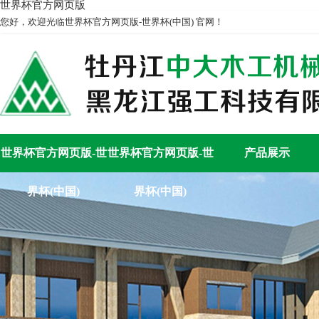
世界杯官方网页版
您好，欢迎光临世界杯官方网页版-世界杯(中国) 官网！
世界杯官方网页版-世
世界杯官方网页版-世
产品展示
界杯(中国)
界杯(中国)