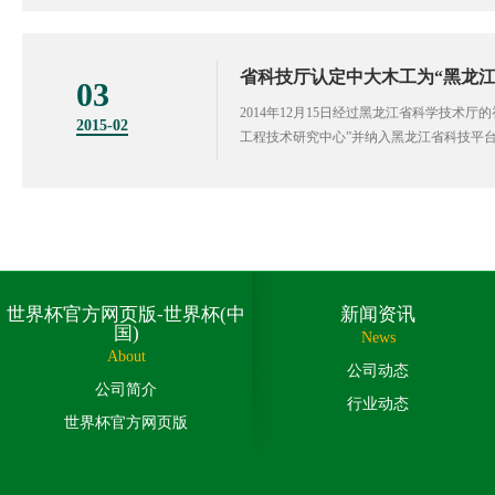
省科技厅认定中大木工为“黑龙
03
2014年12月15日经过黑龙江省科学技术
2015-02
工程技术研究中心”并纳入黑龙江省科技平
世界杯官方网页版-世界杯(中
新闻资讯
国)
News
About
公司动态
公司简介
行业动态
世界杯官方网页版