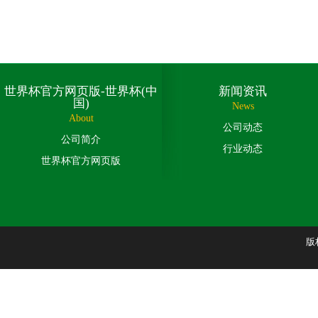
世界杯官方网页版-世界杯(中
新闻资讯
国)
News
About
公司动态
公司简介
行业动态
世界杯官方网页版
版