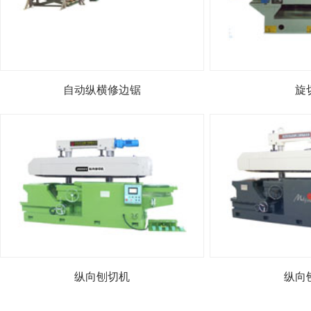
自动纵横修边锯
旋
纵向刨切机
纵向