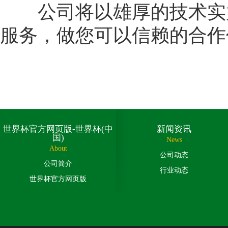
公司将以雄厚的技术实力
服务，做您可以信赖的合作
世界杯官方网页版-世界杯(中
新闻资讯
国)
News
About
公司动态
公司简介
行业动态
世界杯官方网页版