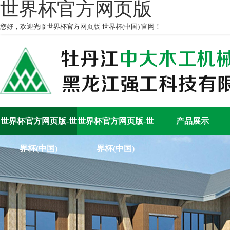
世界杯官方网页版
您好，欢迎光临世界杯官方网页版-世界杯(中国) 官网！
世界杯官方网页版-世
世界杯官方网页版-世
产品展示
界杯(中国)
界杯(中国)