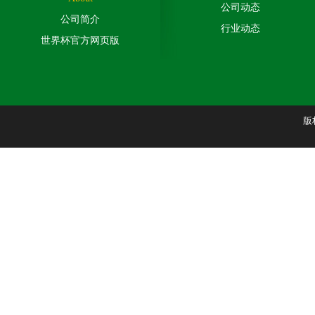
公司动态
公司简介
行业动态
世界杯官方网页版
版